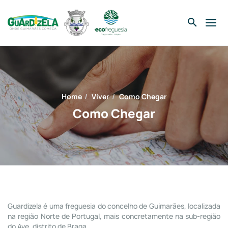
Skip
to
content
Home
Viver
Como Chegar
Como Chegar
Guardizela é uma freguesia do concelho de Guimarães, localizada
na região Norte de Portugal, mais concretamente na sub-região
do Ave, distrito de Braga.