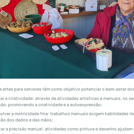
e artes para seniores têm como objetivo potenciar o bem-estar dos
ar a criatividade: através de atividades artísticas e manuais, os 
são, promovendo a criatividade e a autoexpressão;
lver a motricidade fina: trabalhos manuais exigem habilidades mo
ão dos dedos e das mãos;
r a precisão manual: atividades como pintura e desenho ajudam a