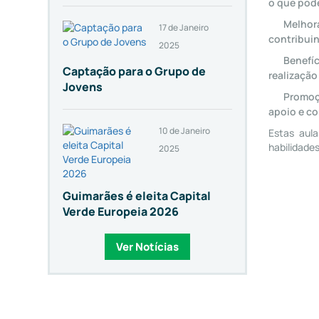
o que pod
Melhora
17 de Janeiro
contribui
2025
Benefíc
Captação para o Grupo de
realização
Jovens
Promoçã
apoio e co
10 de Janeiro
Estas aul
habilidades
2025
Guimarães é eleita Capital
Verde Europeia 2026
Ver Notícias