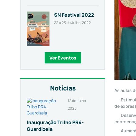
SN Festival 2022
22 e 23 de Julho, 2022
Ver Eventos
Notícias
As aulas d
Estimul
12 de Julho
de expres
2025
Desenvo
coordenaç
Inauguração Trilho PR4-
Guardizela
Aumenta