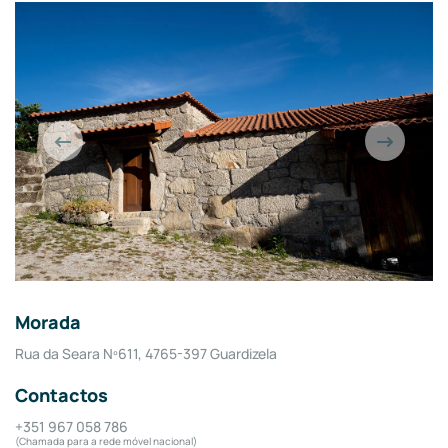
Morada
Rua da Seara Nº611, 4765-397 Guardizela
Contactos
+351 967 058 786
(Chamada para a rede móvel nacional)